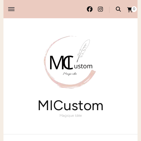
0
MICustom
Magique Idée